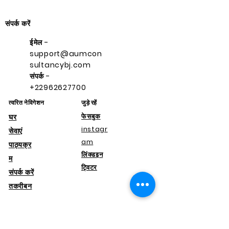
संपर्क करें
ईमेल -
support@aumcon
sultancybj.com
संपर्क -
+22962627700
त्वरित नेविगेशन
जुड़े रहें
फेसबुक
घर
instagr
सेवाएं
am
पाठ्यक्र
लिंक्डइन
म
ट्विटर
संपर्क करें
तकरीबन
support@aumconsultancybj.co
m