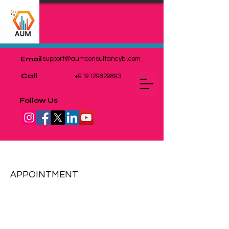
Email
support@aumconsultancybj.com
Call
+919129829893
Follow Us
BUSINESS GROWTH ASSISTANCE
APPOINTMENT