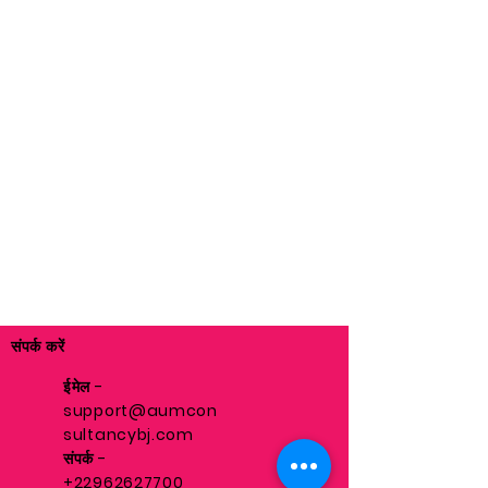
संपर्क करें
ईमेल -
support@aumcon
sultancybj.com
संपर्क -
+22962627700