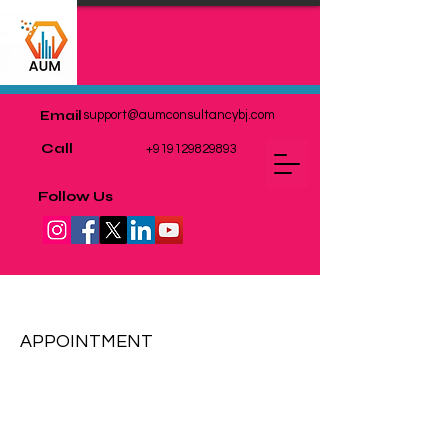
Email
support@aumconsultancybj.com
Call
+919129829893
Follow Us
EXPORT & IMPORT
APPOINTMENT