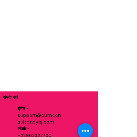
संपर्क करें
ईमेल -
support@aumcon
sultancybj.com
संपर्क -
+22962627700