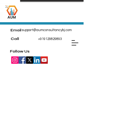
Email
support@aumconsultancybj.com
Call
+919129829893
Follow Us
Sports & Outdoors