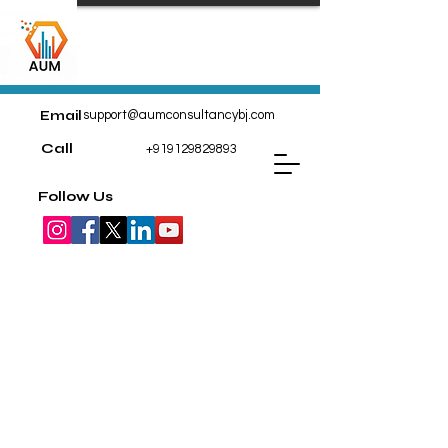
Email
support@aumconsultancybj.com
Call
+919129829893
Follow Us