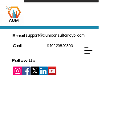
Email
support@aumconsultancybj.com
Call
+919129829893
Follow Us
職位列表