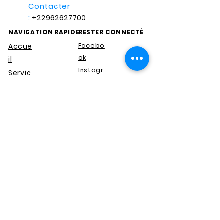
Contacter
:
+22962627700
NAVIGATION RAPIDE
RESTER CONNECTÉ
Facebo
Accue
ok
il
Instagr
Servic
am
es
LinkedIn
Cours
Twitter
Conta
cter
À
propo
s
support@aumconsultancybj.co
m