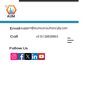
Email
support@aumconsultancybj.com
Call
+919129829893
Follow Us
Womens Collection