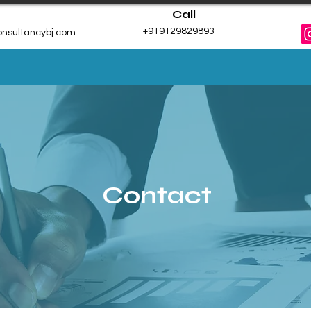
Call
+919129829893
nsultancybj.com
SECTOR
COURSE
JOB & RECRUITMENT
APP
Contact