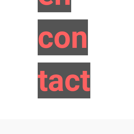
con
tact