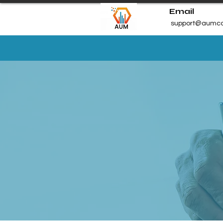
Email
support@aumco
DOMICILE
ABOUT US
CONSULTING
SHOP