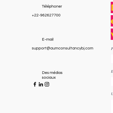
Téléphoner
+22-962627700
E-mail
support@aumconsultancybj.com
P
E
Des médias
sociaux
U