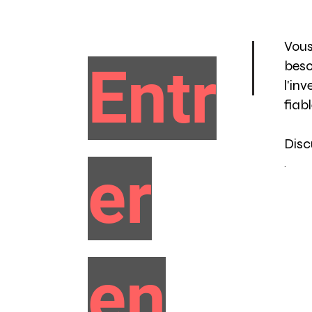
Vous
Entr
bes
l'in
fiab
Disc
er
.
en