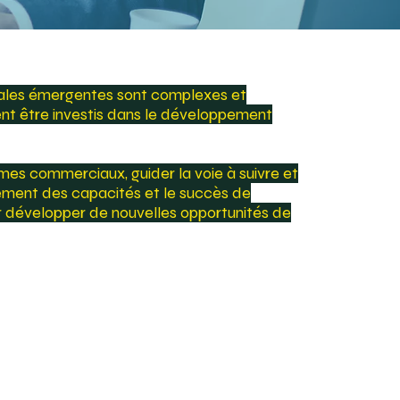
ales émergentes sont complexes et
t être investis dans le développement
mes commerciaux, guider la voie à suivre et
ement des capacités et le succès de
ur développer de nouvelles opportunités de