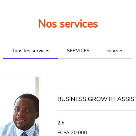
Nos services
Tous les services
SERVICES
courses
BUSINESS GROWTH ASSIS
2 h
FCFA
FCFA 20 000
20