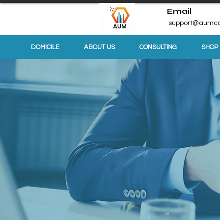
Email
support@aumco
DOMICILE
ABOUT US
CONSULTING
SHOP