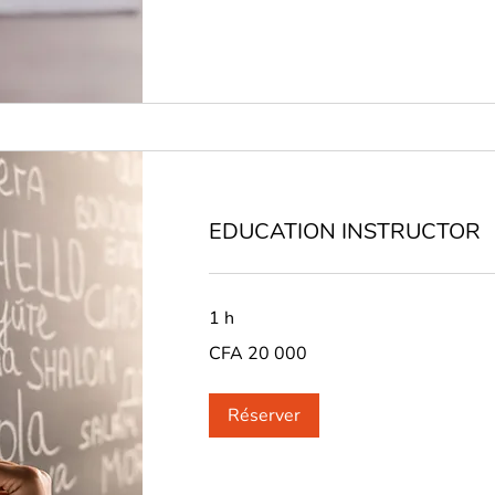
EDUCATION INSTRUCTOR
1 h
CFA
CFA 20 000
20
000
Réserver