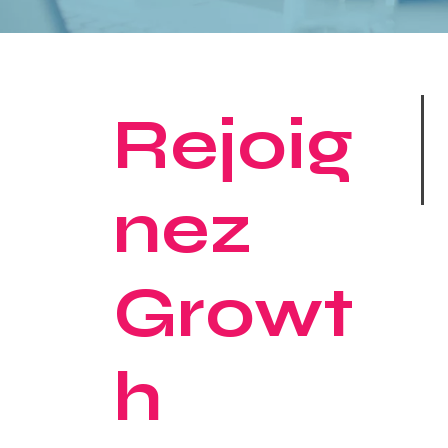
Rejoig
nez
Growt
h