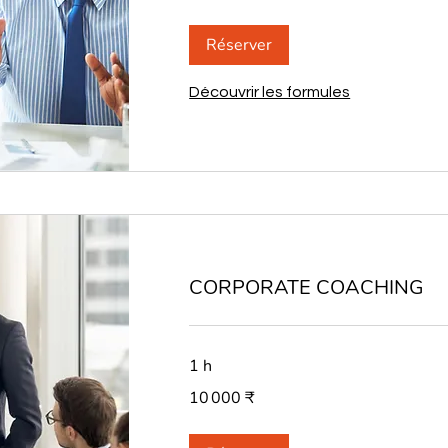
000
Réserver
Découvrir les formules
CORPORATE COACHING
1 h
10 000
10 000 ₹
roupies
indiennes