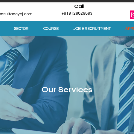
Call
+919129829893
nsultancybj.com
SECTOR
COURSE
JOB & RECRUITMENT
APP
Our Services