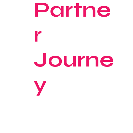
Partne
r
Journe
y