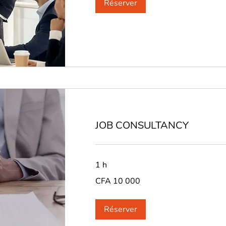
Réserver
JOB CONSULTANCY
1 h
CFA
CFA 10 000
10
000
Réserver